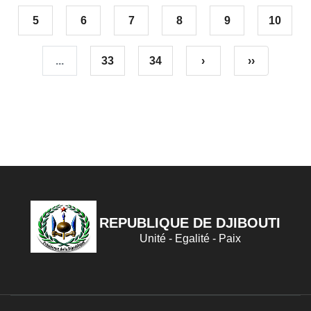
5
6
7
8
9
10
...
33
34
›
››
REPUBLIQUE DE DJIBOUTI
Unité - Egalité - Paix