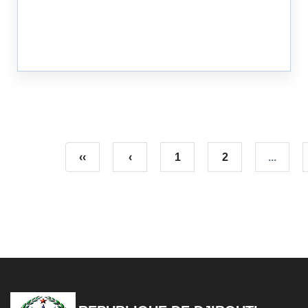
‹‹
‹
1
2
...