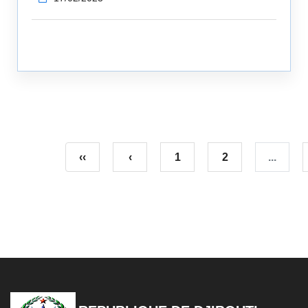
‹‹
‹
1
2
...