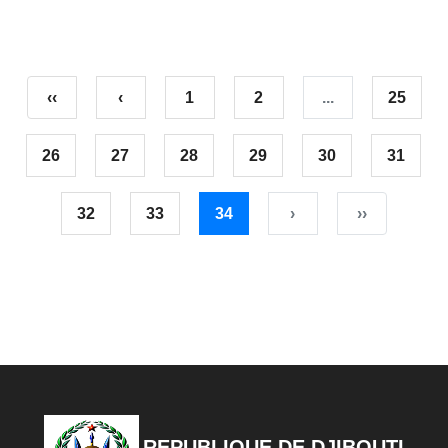
‹‹
‹
1
2
...
25
26
27
28
29
30
31
32
33
34
›
››
REPUBLIQUE DE DJIBOUTI